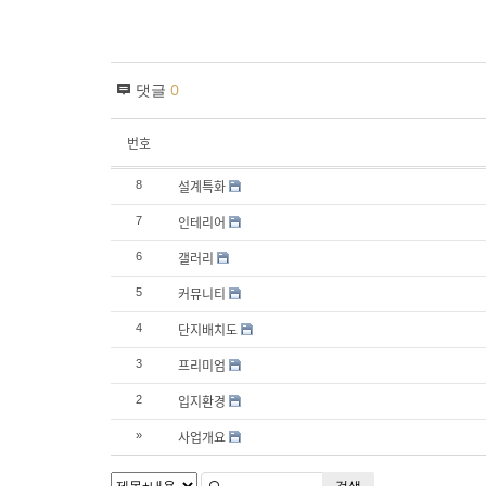
댓글
0
번호
설계특화
8
인테리어
7
갤러리
6
커뮤니티
5
단지배치도
4
프리미엄
3
입지환경
2
사업개요
»
검색