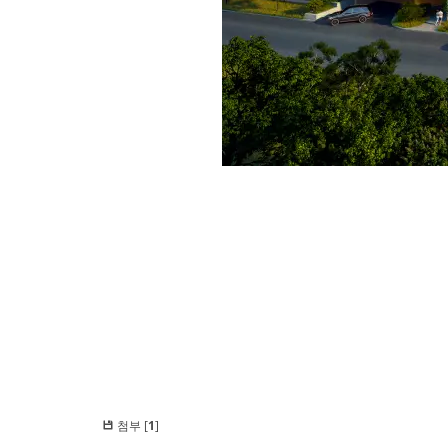
첨부 [
1
]